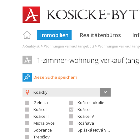
Immobilien
Realitätenbüros
In
>
>
AReality.sk
Wohnungen verkauf (angebot)
Wohnungen verkauf (ange
1-zimmer-wohnung verkauf (ange
Diese Suche speichern
Košický
Gelnica
Košice - okolie
Košice I
Košice II
Košice III
Košice IV
Michalovce
Rožňava
Sobrance
Spišská Nová Ves
Trebišov