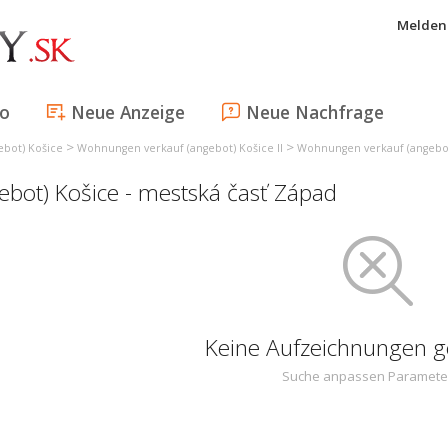
Melden 
fo
Neue Anzeige
Neue Nachfrage
>
>
bot) Košice
Wohnungen verkauf (angebot) Košice II
Wohnungen verkauf (angebot)
bot) Košice - mestská časť Západ
Keine Aufzeichnungen 
Suche anpassen Paramete