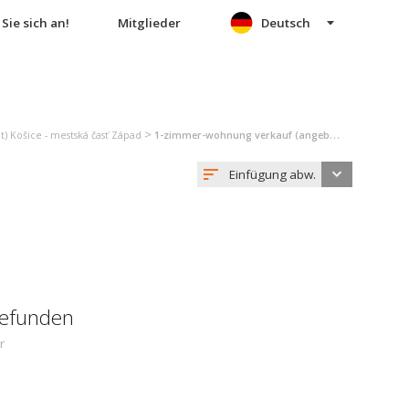
Sie sich an!
Mitglieder
Deutsch
>
 Košice - mestská časť Západ
1-zimmer-wohnung verkauf (angebot) Košice - mestská časť Západ
Einfügung abw.
gefunden
r