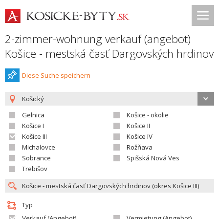
2-zimmer-wohnung verkauf (angebot)
Košice - mestská časť Dargovských hrdinov
Diese Suche speichern
Košický
Gelnica
Košice - okolie
Košice I
Košice II
Košice III
Košice IV
Michalovce
Rožňava
Sobrance
Spišská Nová Ves
Trebišov
Typ
Verkauf (Angebot)
Vermietung (Angebot)