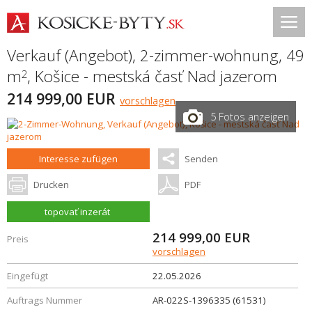
Verkauf (Angebot), 2-zimmer-wohnung, 49
m
,
Košice - mestská časť Nad jazerom
2
214 999,00 EUR
vorschlagen
5 Fotos anzeigen
Interesse zufügen
Senden
Drucken
PDF
topovať inzerát
214 999,00
EUR
Preis
vorschlagen
Eingefügt
22.05.2026
Auftrags Nummer
AR-022S-1396335 (61531)