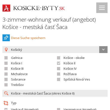
3-zimmer-wohnung verkauf (angebot)
Košice - mestská časť Šaca
Diese Suche speichern
Košický
Gelnica
Košice - okolie
Košice I
Košice II
Košice III
Košice IV
Michalovce
Rožňava
Sobrance
Spišská Nová Ves
Trebišov
Typ
Verkauf (Angebot)
Vermietung (Angebot)