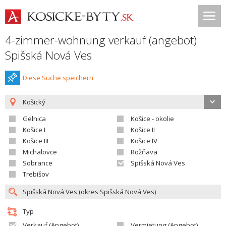
4-zimmer-wohnung verkauf (angebot)
Spišská Nová Ves
Diese Suche speichern
Košický
Gelnica
Košice - okolie
Košice I
Košice II
Košice III
Košice IV
Michalovce
Rožňava
Sobrance
Spišská Nová Ves
Trebišov
Typ
Verkauf (Angebot)
Vermietung (Angebot)