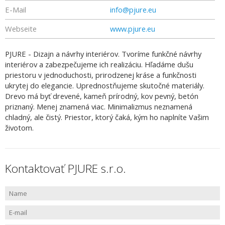
E-Mail
info@pjure.eu
Webseite
www.pjure.eu
PJURE - Dizajn a návrhy interiérov. Tvoríme funkčné návrhy
interiérov a zabezpečujeme ich realizáciu. Hľadáme dušu
priestoru v jednoduchosti, prirodzenej kráse a funkčnosti
ukrytej do elegancie. Uprednostňujeme skutočné materiály.
Drevo má byť drevené, kameň prírodný, kov pevný, betón
priznaný. Menej znamená viac. Minimalizmus neznamená
chladný, ale čistý. Priestor, ktorý čaká, kým ho naplníte Vašim
životom.
Kontaktovať PJURE s.r.o.