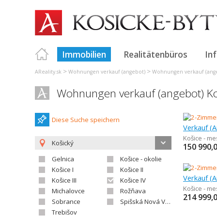
Immobilien
Realitätenbüros
In
>
>
AReality.sk
Wohnungen verkauf (angebot)
Wohnungen verkauf (ange
Wohnungen verkauf (angebot) Ko
Diese Suche speichern
Košice - m
Košický
150 990,
Gelnica
Košice - okolie
Košice I
Košice II
Košice III
Košice IV
Košice - m
Michalovce
Rožňava
214 999,
Sobrance
Spišská Nová Ves
Trebišov