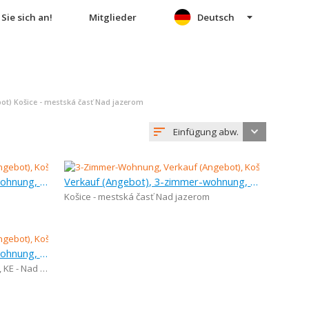
Sie sich an!
Mitglieder
Deutsch
t) Košice - mestská časť Nad jazerom
Einfügung abw.
Verkauf (Angebot), 3-zimmer-wohnung, 65 m
Verkauf (Angebot), 3-zimmer-wohnung, 52 m
Košice - mestská časť Nad jazerom
Verkauf (Angebot), 2-zimmer-wohnung, 49 m
,
KE - Nad Jazerom