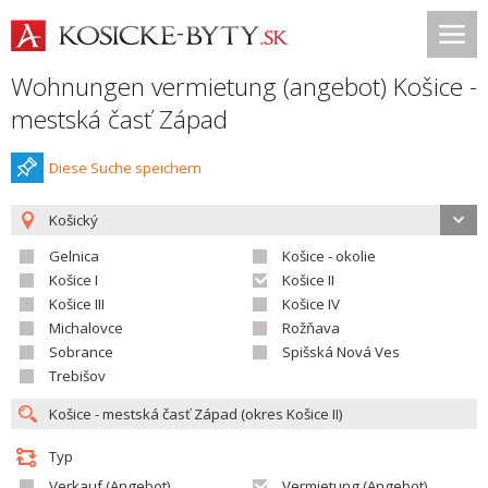
Wohnungen vermietung (angebot) Košice -
mestská časť Západ
Diese Suche speichern
Košický
Gelnica
Košice - okolie
Košice I
Košice II
Košice III
Košice IV
Michalovce
Rožňava
Sobrance
Spišská Nová Ves
Trebišov
Typ
Verkauf (Angebot)
Vermietung (Angebot)