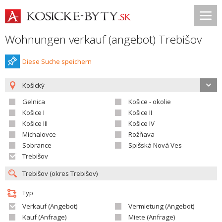
Wohnungen verkauf (angebot) Trebišov
Diese Suche speichern
Košický
Gelnica
Košice - okolie
Košice I
Košice II
Košice III
Košice IV
Michalovce
Rožňava
Sobrance
Spišská Nová Ves
Trebišov
Typ
Verkauf (Angebot)
Vermietung (Angebot)
Kauf (Anfrage)
Miete (Anfrage)