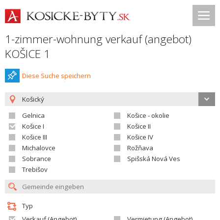
1-zimmer-wohnung verkauf (angebot)
KOŠICE 1
Diese Suche speichern
Košický
Gelnica
Košice - okolie
Košice I
Košice II
Košice III
Košice IV
Michalovce
Rožňava
Sobrance
Spišská Nová Ves
Trebišov
Typ
Verkauf (Angebot)
Vermietung (Angebot)