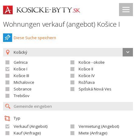
Wohnungen verkauf (angebot) Košice I
Diese Suche speichern
Košický
Gelnica
Košice - okolie
Košice I
Košice II
Košice III
Košice IV
Michalovce
Rožňava
Sobrance
Spišská Nová Ves
Trebišov
Typ
Verkauf (Angebot)
Vermietung (Angebot)
Kauf (Anfrage)
Miete (Anfrage)