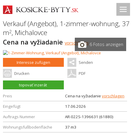
Verkauf (Angebot), 1-zimmer-wohnung, 37
m
,
Michalovce
2
Cena na vyžiadanie
vorschlagen
6 Fotos anzeigen
Interesse zufügen
Senden
Drucken
PDF
topovať inzerát
Preis
Cena na vyžiadanie
vorschlagen
Eingefügt
17.06.2026
Auftrags Nummer
AR-022S-1396631 (61880)
Wohnungsfußbodenfläche
37 m3