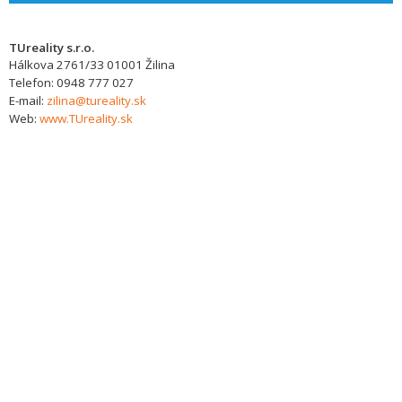
TUreality s.r.o.
Hálkova 2761/33
01001
Žilina
Telefon:
0948 777 027
E-mail:
zilina@tureality.sk
Web:
www.TUreality.sk