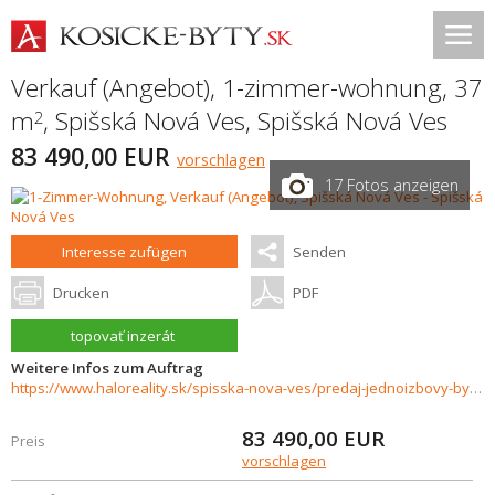
Verkauf (Angebot), 1-zimmer-wohnung, 37
m
,
Spišská Nová Ves
,
Spišská Nová Ves
2
83 490,00 EUR
vorschlagen
17 Fotos anzeigen
Interesse zufügen
Senden
Drucken
PDF
topovať inzerát
Weitere Infos zum Auftrag
https://www.haloreality.sk/spisska-nova-ves/predaj-jednoizbovy-byt-spisska-nova-ves-za-hornadom---exkluzivne-halo-reality/72925
83 490,00
EUR
Preis
vorschlagen