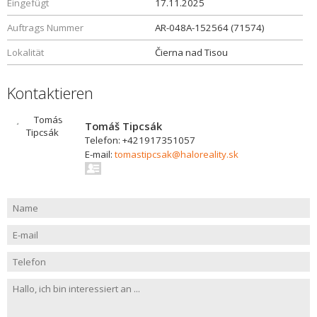
Eingefügt
17.11.2025
Auftrags Nummer
AR-048A-152564 (71574)
Lokalität
Čierna nad Tisou
Kontaktieren
Tomáš Tipcsák
Telefon: +421917351057
E-mail:
tomastipcsak@haloreality.sk