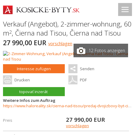
Verkauf (Angebot), 2-zimmer-wohnung, 60
m
,
Čierna nad Tisou
,
Čierna nad Tisou
2
27 990,00 EUR
vorschlagen
12 Fotos anzeigen
Interesse zufügen
Senden
Drucken
PDF
topovať inzerát
Weitere Infos zum Auftrag
https://www.haloreality.sk/cierna-nad-tisou/predaj-dvojizbovy-byt-cierna-nad-tisou---exkluzivne-halo-reality/71574
27 990,00
EUR
Preis
vorschlagen