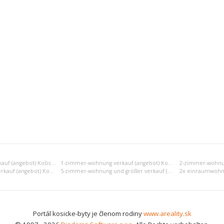
Einraumwohnung verkauf (angebot) Košice III
1-zimmer-wohnung verkauf (angebot) Košice III
4-zimmer-wohnung verkauf (angebot) Košice III
5-zimmer-wohnung und größer verkauf (angebot) Košice III
Portál kosicke-byty je členom rodiny
www.areality.sk