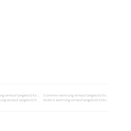
2-zimmer-wohnung verkauf (angebot) Košice III
3-zimmer-wohnung verkauf (angebot) Košice III
2x einraumwohnung verkauf (angebot) Košice III
Andere wohnung verkauf (angebot) Košice III