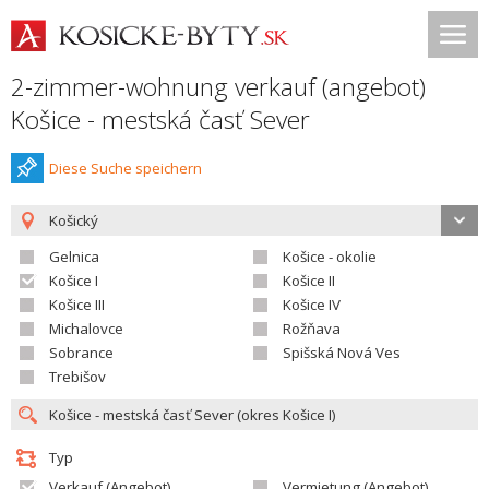
2-zimmer-wohnung verkauf (angebot)
Košice - mestská časť Sever
Diese Suche speichern
Košický
Gelnica
Košice - okolie
Košice I
Košice II
Košice III
Košice IV
Michalovce
Rožňava
Sobrance
Spišská Nová Ves
Trebišov
Typ
Verkauf (Angebot)
Vermietung (Angebot)