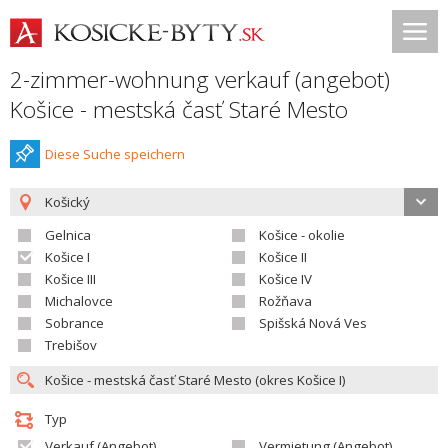
2-zimmer-wohnung verkauf (angebot)
Košice - mestská časť Staré Mesto
Diese Suche speichern
Košický
Gelnica
Košice - okolie
Košice I
Košice II
Košice III
Košice IV
Michalovce
Rožňava
Sobrance
Spišská Nová Ves
Trebišov
Typ
Verkauf (Angebot)
Vermietung (Angebot)