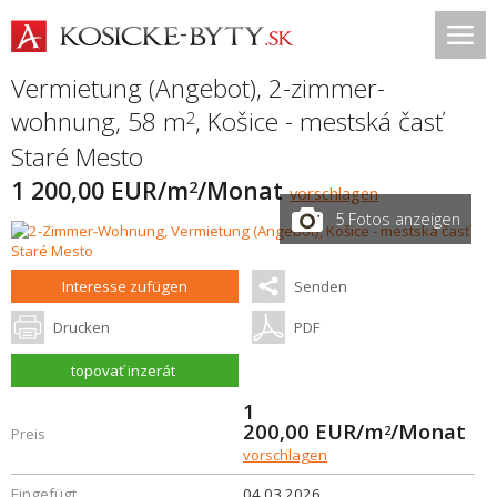
Vermietung (Angebot), 2-zimmer-
wohnung, 58 m
,
Košice - mestská časť
2
Staré Mesto
1 200,00 EUR/m
/Monat
2
vorschlagen
5 Fotos anzeigen
Interesse zufügen
Senden
Drucken
PDF
topovať inzerát
1
200,00
EUR/m
/Monat
2
Preis
vorschlagen
Eingefügt
04.03.2026