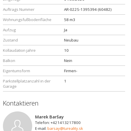
Auftrags Nummer
AR-022S-1395394 (60482)
Wohnungsfußbodenfläche
58 m3
Aufzug
Ja
Zustand
Neubau
Kollaudation jahre
10
Balkon
Nein
Eigentumsform
Firmen-
Parkstellplatzanzahl in der
1
Garage
Kontaktieren
Marek Baršay
Telefon: +421413217800
E-mail:
barsay@tureality.sk