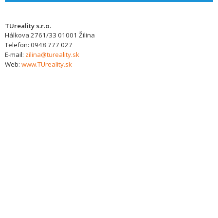
TUreality s.r.o.
Hálkova 2761/33
01001
Žilina
Telefon:
0948 777 027
E-mail:
zilina@tureality.sk
Web:
www.TUreality.sk