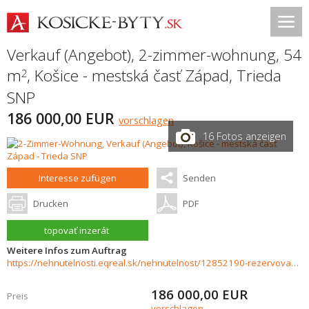
Verkauf (Angebot), 2-zimmer-wohnung, 54
m
,
Košice - mestská časť Západ
,
Trieda
2
SNP
186 000,00 EUR
vorschlagen
16 Fotos anzeigen
Interesse zufügen
Senden
Drucken
PDF
topovať inzerát
Weitere Infos zum Auftrag
https://nehnutelnosti.eqreal.sk/nehnutelnost/12852190-rezervovany-2-izbovy-byt-s-velkym-potencialom-na-triede-snp
186 000,00
EUR
Preis
vorschlagen