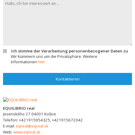
Ich stimme der Verarbeitung personenbezogener Daten zu
Wir kümmern uns um die Privatsphäre. Weitere
Informationen
hier
Kontaktieren
EQUILIBRIO real
Jesenského 27
04001
Košice
Telefon:
+421915954325, +421915672042
E-mail:
eqreal@eqreal.sk
Web:
www.eqreal.sk