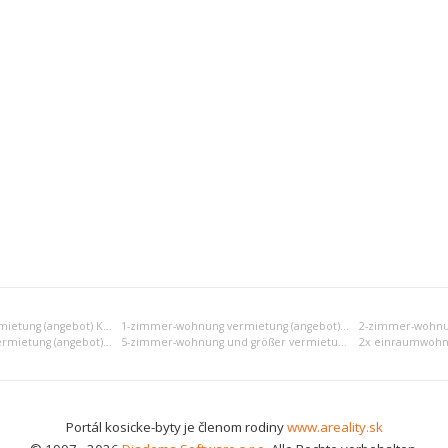
Einraumwohnung vermietung (angebot) Košice II
1-zimmer-wohnung vermietung (angebot) Košice II
4-zimmer-wohnung vermietung (angebot) Košice II
5-zimmer-wohnung und größer vermietung (angebot) Košice II
Portál kosicke-byty je členom rodiny
www.areality.sk