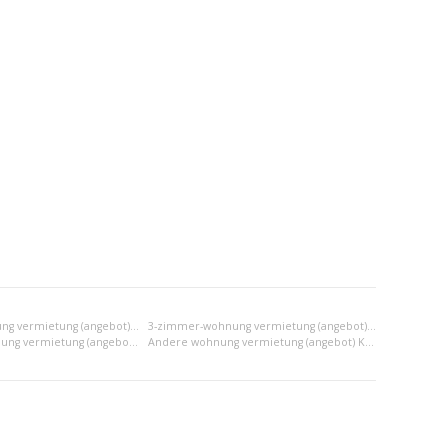
2-zimmer-wohnung vermietung (angebot) Košice II
3-zimmer-wohnung vermietung (angebot) Košice II
2x einraumwohnung vermietung (angebot) Košice II
Andere wohnung vermietung (angebot) Košice II