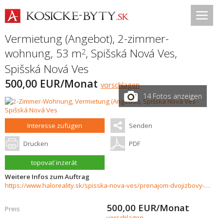
Vermietung (Angebot), 2-zimmer-
wohnung, 53 m
,
Spišská Nová Ves
,
2
Spišská Nová Ves
500,00 EUR/Monat
vorschlagen
14 Fotos anzeigen
Interesse zufügen
Senden
Drucken
PDF
topovať inzerát
Weitere Infos zum Auftrag
https://www.haloreality.sk/spisska-nova-ves/prenajom-dvojizbovy-byt-spisska-nova-ves-stare-mesto-gorazdova---exkluzivne-halo-reality/73343
500,00
EUR/Monat
Preis
vorschlagen