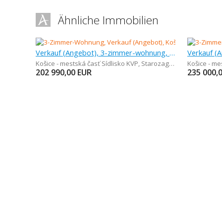
Ähnliche Immobilien
Verkauf (Angebot), 3-zimmer-wohnung, 63 m
Košice - mestská časť Sídlisko KVP
,
Starozagorská
Košice - m
202 990,00
EUR
235 000,