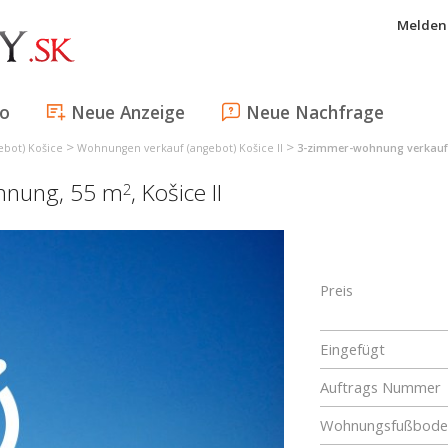
Melden 
fo
Neue Anzeige
Neue Nachfrage
>
>
bot) Košice
Wohnungen verkauf (angebot) Košice II
3-zimmer-wohnung verkauf (
ohnung, 55 m
,
Košice II
2
Preis
Eingefügt
Auftrags Nummer
Wohnungsfußboden