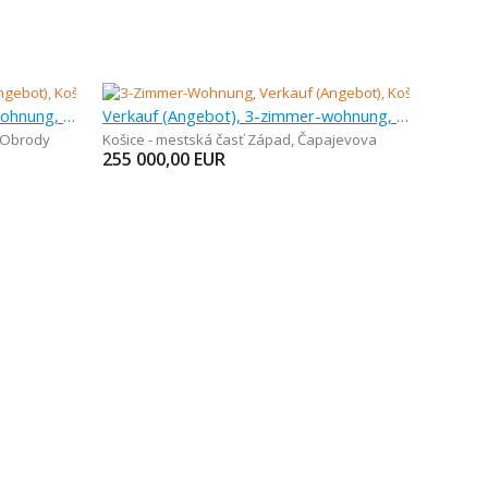
Verkauf (Angebot), 3-zimmer-wohnung, 67 m
Verkauf (Angebot), 3-zimmer-wohnung, 65 m
 Obrody
Košice - mestská časť Západ
,
Čapajevova
255 000,00
EUR