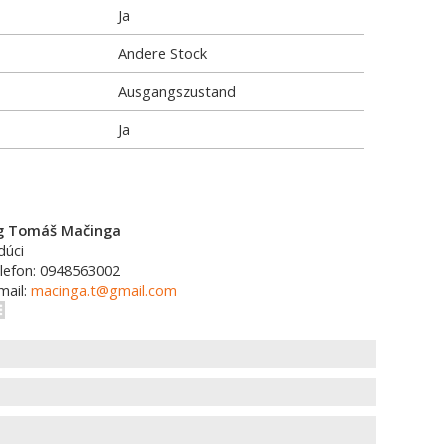
Ja
Andere Stock
Ausgangszustand
Ja
g Tomáš Mačinga
dúci
lefon: 0948563002
mail:
macinga.t@gmail.com