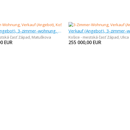
Verkauf (Angebot), 3-zimmer-wohnung, 64 m
estská časť Západ
,
Matuškova
Košice - mestská časť Západ
,
Ulica
00
EUR
255 000,00
EUR