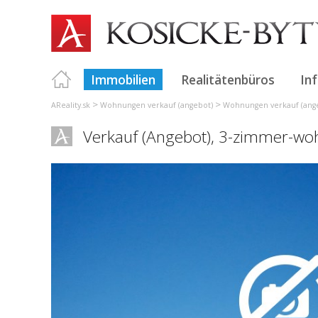
Immobilien
Realitätenbüros
In
>
>
AReality.sk
Wohnungen verkauf (angebot)
Wohnungen verkauf (ange
Verkauf (Angebot), 3-zimmer-w