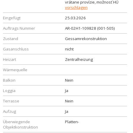
vrátane provízie, možnosť HÚ
vorschlagen
Eingefügt
25.03.2026
Auftrags Nummer
AR-02H1-109828 (001-505)
Zustand
Gessamrekonstruktion
Gasanschluss
nicht
Heizart
Zentralheizung
Wärmequelle
Balkon
Nein
Loggia
Ja
Terrasse
Nein
Aufzug
Ja
Überwiegende
Platten-
Objektkonstruktion