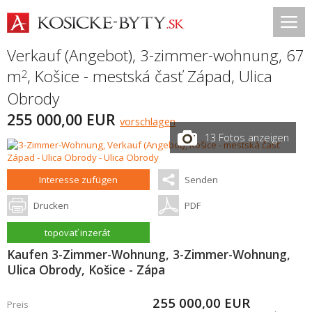
Verkauf (Angebot), 3-zimmer-wohnung, 67
m
,
Košice - mestská časť Západ
,
Ulica
2
Obrody
255 000,00 EUR
vorschlagen
13 Fotos anzeigen
Interesse zufügen
Senden
Drucken
PDF
topovať inzerát
Kaufen 3-Zimmer-Wohnung, 3-Zimmer-Wohnung,
Ulica Obrody, Košice - Zápa
255 000,00
EUR
Preis