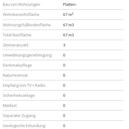
Bau von Wohnungen
Platten-
2
Wohnbereichsfläche
67 m
Wohnungsfußbodenfläche
67 m3
Total Nutzfläche
67 m3
Zimmeranzahl
3
Umwidmungsgenehmigung
0
Denkmalspflege
0
Naturreservat
0
Empfang von TV + Radio
0
Sicherheitsanlage
0
Mietlast
0
Separater Zugang
0
Geologische Erkundung
0