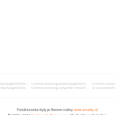
Einraumwohnung verkauf (angebot) Košice II
1-zimmer-wohnung verkauf (angebot) Košice II
4-zimmer-wohnung verkauf (angebot) Košice II
5-zimmer-wohnung und größer verkauf (angebot) Košice II
Portál kosicke-byty je členom rodiny
www.areality.sk