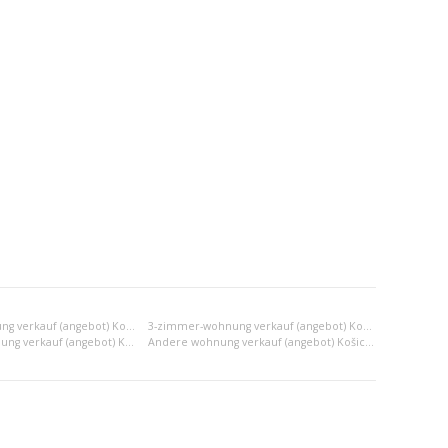
2-zimmer-wohnung verkauf (angebot) Košice II
3-zimmer-wohnung verkauf (angebot) Košice II
2x einraumwohnung verkauf (angebot) Košice II
Andere wohnung verkauf (angebot) Košice II