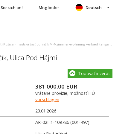
Sie sich an!
Mitglieder
Deutsch
>
 Košice - mestská časť Lorinčík
4-zimmer-wohnung verkauf (angebot) Košice - mestská časť Lorinčík
čík
,
Ulica Pod Hájmi
Topovať inzerát
381 000,00
EUR
vrátane provízie, možnosť HÚ
vorschlagen
23.01.2026
AR-02H1-109786 (001-497)
Ulica Pod Hájmi