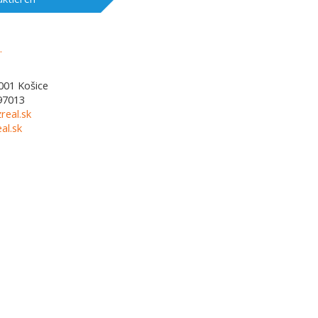
001
Košice
97013
real.sk
al.sk