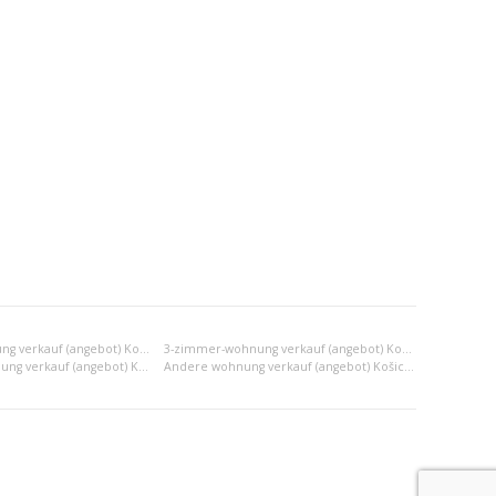
2-zimmer-wohnung verkauf (angebot) Košice II
3-zimmer-wohnung verkauf (angebot) Košice II
2x einraumwohnung verkauf (angebot) Košice II
Andere wohnung verkauf (angebot) Košice II