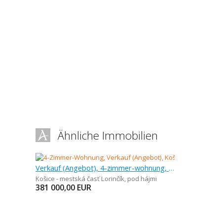
Ähnliche Immobilien
Verkauf (Angebot), 4-zimmer-wohnung, 92,46 m
Košice - mestská časť Lorinčík
,
pod hájmi
381 000,00
EUR