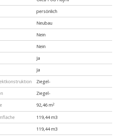
persönlich
Neubau
Nein
Nein
Ja
Ja
ktkonstruktion
Ziegel-
en
Ziegel-
e
92,46 m
2
fläche
119,44 m3
119,44 m3