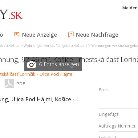
Melden 
fo
Neue Anzeige
Neue Nachfrage
>
>
bot) Košice
Wohnungen verkauf (angebot) Košice II
Wohnungen verkauf (angebot)
hnung, 92,46 m
,
Košice - mestská časť Lorin
2
6 Fotos anzeigen
PDF
Preis
, Ulica Pod Hájmi, Košice - L
Eingefügt
Auftrags Nummer
Lokalität