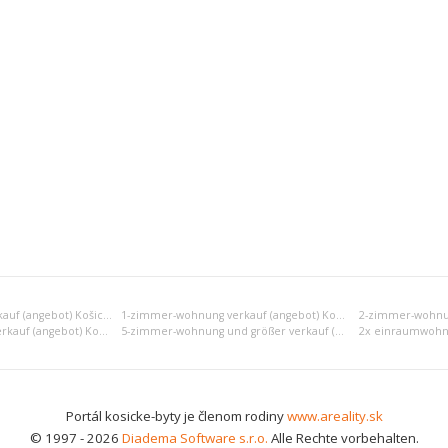
Einraumwohnung verkauf (angebot) Košice II
1-zimmer-wohnung verkauf (angebot) Košice II
4-zimmer-wohnung verkauf (angebot) Košice II
5-zimmer-wohnung und größer verkauf (angebot) Košice II
Portál kosicke-byty je členom rodiny
www.areality.sk
© 1997 - 2026
Diadema Software s.r.o.
Alle Rechte vorbehalten.