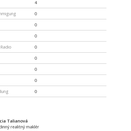
4
hmigung
0
0
0
 Radio
0
0
0
0
dung
0
cia Talianová
dinný realitný maklér