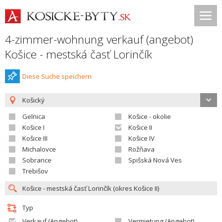
4-zimmer-wohnung verkauf (angebot)
Košice - mestská časť Lorinčík
Diese Suche speichern
Košický
Gelnica
Košice - okolie
Košice I
Košice II
Košice III
Košice IV
Michalovce
Rožňava
Sobrance
Spišská Nová Ves
Trebišov
Typ
Verkauf (Angebot)
Vermietung (Angebot)