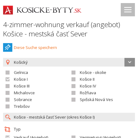
4-zimmer-wohnung verkauf (angebot)
Košice - mestská časť Sever
Diese Suche speichern
Košický
Gelnica
Košice - okolie
Košice I
Košice II
Košice III
Košice IV
Michalovce
Rožňava
Sobrance
Spišská Nová Ves
Trebišov
Typ
Verkauf (Angebot)
Vermietung (Angebot)