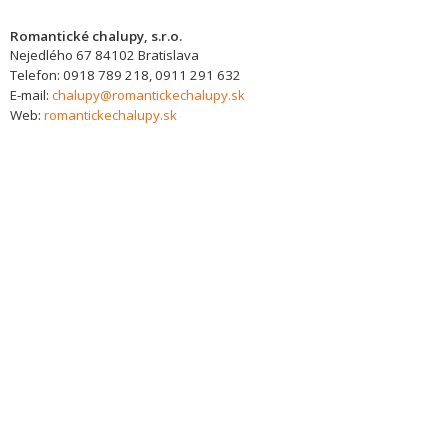
Romantické chalupy, s.r.o.
Nejedlého 67
84102
Bratislava
Telefon:
0918 789 218, 0911 291 632
E-mail:
chalupy@romantickechalupy.sk
Web:
romantickechalupy.sk