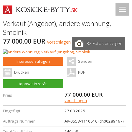
Verkauf (Angebot), andere wohnung,
Smolník
77 000,00 EUR
vorschlagen
32 Fotos anzeigen
Interesse zufügen
Senden
Drucken
PDF
topovať inzerát
77 000,00
EUR
Preis
vorschlagen
Eingefügt
27.03.2025
Auftrags Nummer
AR-0553-1110510 (ch00289467)
Total Nutzfläche
140 m3