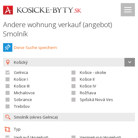
Andere wohnung verkauf (angebot)
Smolník
Diese Suche speichern
Košický
Gelnica
Košice - okolie
Košice I
Košice II
Košice III
Košice IV
Michalovce
Rožňava
Sobrance
Spišská Nová Ves
Trebišov
Typ
Verkauf (Angebot)
Vermietung (Angebot)