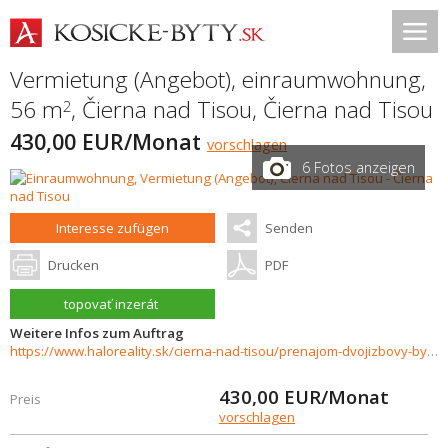
Vermietung (Angebot), einraumwohnung,
56 m
,
Čierna nad Tisou
,
Čierna nad Tisou
2
430,00 EUR/Monat
vorschlagen
6 Fotos anzeigen
Interesse zufügen
Senden
Drucken
PDF
topovať inzerát
Weitere Infos zum Auftrag
https://www.haloreality.sk/cierna-nad-tisou/prenajom-dvojizbovy-byt-cierna-nad-tisou/73273
430,00
EUR/Monat
Preis
vorschlagen