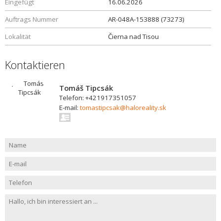
Eingefügt
16.06.2026
Auftrags Nummer
AR-048A-153888 (73273)
Lokalität
Čierna nad Tisou
Kontaktieren
Tomáš Tipcsák
Telefon: +421917351057
E-mail:
tomastipcsak@haloreality.sk