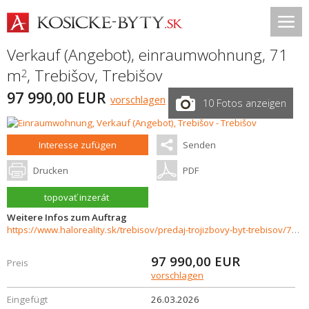
Verkauf (Angebot), einraumwohnung, 71
m
,
Trebišov
,
Trebišov
2
97 990,00 EUR
vorschlagen
10 Fotos anzeigen
Interesse zufügen
Senden
Drucken
PDF
topovať inzerát
Weitere Infos zum Auftrag
https://www.haloreality.sk/trebisov/predaj-trojizbovy-byt-trebisov/72555
97 990,00
EUR
Preis
vorschlagen
Eingefügt
26.03.2026