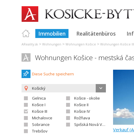
Immobilien
Realitätenbüros
In
>
>
>
AReality.sk
Wohnungen
Wohnungen Košice
Wohnungen Košice II
Wohnungen Košice - mestská čas
Diese Suche speichern
Košický
Gelnica
Košice - okolie
Košice I
Košice II
Košice III
Košice IV
Michalovce
Rožňava
Sobrance
Spišská Nová Ves
Trebišov