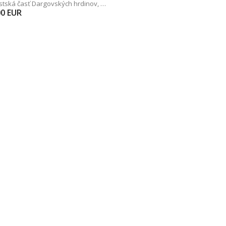
estská časť Dargovských hrdinov
,
Bielocerkevská
00
EUR