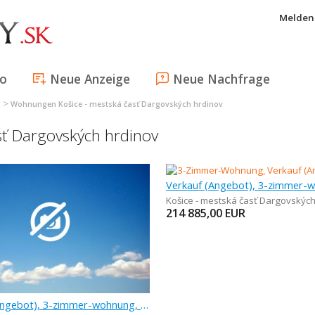
Melden 
fo
Neue Anzeige
Neue Nachfrage
>
I
Wohnungen Košice - mestská časť Dargovských hrdinov
ť Dargovských hrdinov
Košice - mestská časť Dargovských
214 885,00
EUR
Verkauf (Angebot), 3-zimmer-wohnung, 66 m