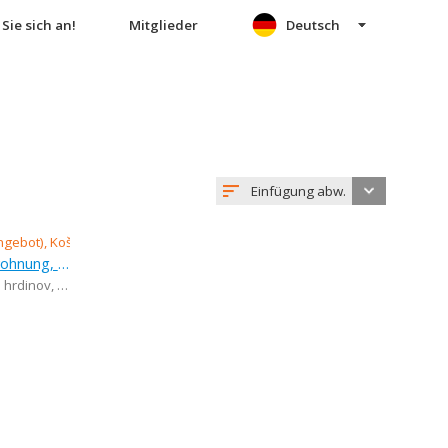
Sie sich an!
Mitglieder
Deutsch
Einfügung abw.
Verkauf (Angebot), 3-zimmer-wohnung, 69 m
 hrdinov
,
KE - Sídlisko Dargovských hrdinov - Furča