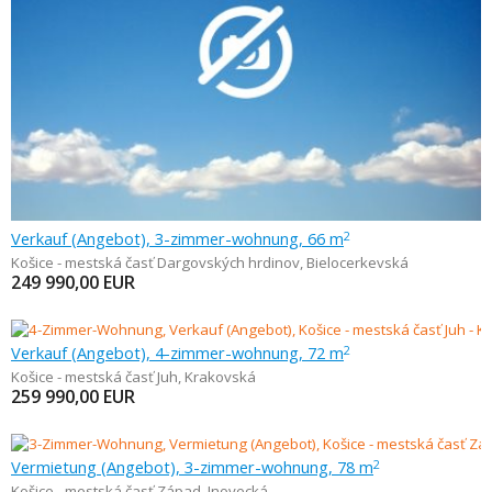
Verkauf (Angebot), 3-zimmer-wohnung, 66 m
2
Košice - mestská časť Dargovských hrdinov
,
Bielocerkevská
249 990,00
EUR
Verkauf (Angebot), 4-zimmer-wohnung, 72 m
2
Košice - mestská časť Juh
,
Krakovská
259 990,00
EUR
Vermietung (Angebot), 3-zimmer-wohnung, 78 m
2
Košice - mestská časť Západ
,
Inovecká