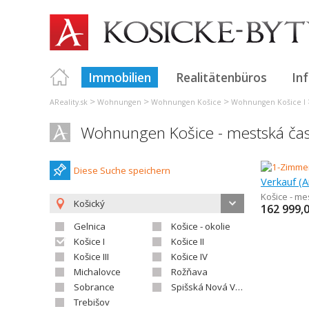
Immobilien
Realitätenbüros
In
>
>
>
AReality.sk
Wohnungen
Wohnungen Košice
Wohnungen Košice I
Wohnungen Košice - mestská čas
Diese Suche speichern
Košice - me
Košický
162 999,
Gelnica
Košice - okolie
Košice I
Košice II
Košice III
Košice IV
Michalovce
Rožňava
Sobrance
Spišská Nová Ves
Trebišov