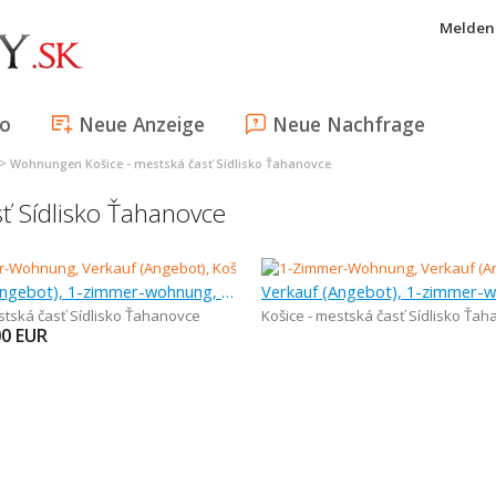
Melden 
fo
Neue Anzeige
Neue Nachfrage
>
Wohnungen Košice - mestská časť Sídlisko Ťahanovce
ť Sídlisko Ťahanovce
Verkauf (Angebot), 1-zimmer-wohnung, 42 m
stská časť Sídlisko Ťahanovce
Košice - mestská časť Sídlisko Ťa
00
EUR