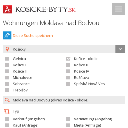
Wohnungen Moldava nad Bodvou
Diese Suche speichern
Košický
Gelnica
Košice - okolie
Košice I
Košice II
Košice III
Košice IV
Michalovce
Rožňava
Sobrance
Spišská Nová Ves
Trebišov
Typ
Verkauf (Angebot)
Vermietung (Angebot)
Kauf (Anfrage)
Miete (Anfrage)