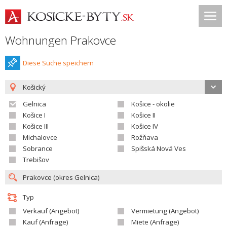
Wohnungen Prakovce
Diese Suche speichern
Košický
Gelnica
Košice - okolie
Košice I
Košice II
Košice III
Košice IV
Michalovce
Rožňava
Sobrance
Spišská Nová Ves
Trebišov
Typ
Verkauf (Angebot)
Vermietung (Angebot)
Kauf (Anfrage)
Miete (Anfrage)