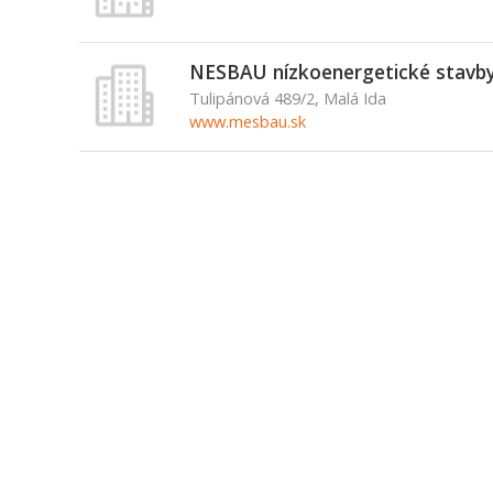
NESBAU nízkoenergetické stavby, 
Tulipánová 489/2, Malá Ida
www.mesbau.sk