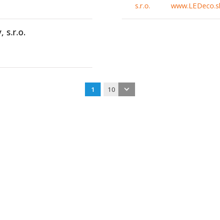
www.LEDeco.s
s.r.o.
1
10