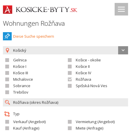
Wohnungen Rožňava
Diese Suche speichern
Košický
Gelnica
Košice - okolie
Košice I
Košice II
Košice III
Košice IV
Michalovce
Rožňava
Sobrance
Spišská Nová Ves
Trebišov
Typ
Verkauf (Angebot)
Vermietung (Angebot)
Kauf (Anfrage)
Miete (Anfrage)