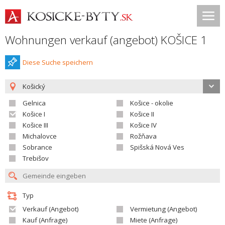
Wohnungen verkauf (angebot) KOŠICE 1
Diese Suche speichern
Košický
Gelnica
Košice - okolie
Košice I
Košice II
Košice III
Košice IV
Michalovce
Rožňava
Sobrance
Spišská Nová Ves
Trebišov
Typ
Verkauf (Angebot)
Vermietung (Angebot)
Kauf (Anfrage)
Miete (Anfrage)