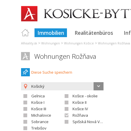
Immobilien
Realitätenbüros
In
>
>
>
AReality.sk
Wohnungen
Wohnungen Košice
Wohnungen Rožňava
Wohnungen Rožňava
Diese Suche speichern
Košický
Gelnica
Košice - okolie
Košice I
Košice II
Košice III
Košice IV
Michalovce
Rožňava
Sobrance
Spišská Nová Ves
Trebišov