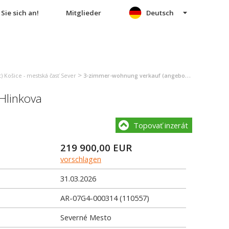
Sie sich an!
Mitglieder
Deutsch
>
 Košice - mestská časť Sever
3-zimmer-wohnung verkauf (angebot) Košice - mestská časť Sever
Hlinkova
Topovať inzerát
219 900,00
EUR
vorschlagen
31.03.2026
AR-07G4-000314 (110557)
Severné Mesto