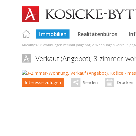
Immobilien
Realitätenbüros
In
>
>
AReality.sk
Wohnungen verkauf (angebot)
Wohnungen verkauf (ange
Verkauf (Angebot), 3-zimmer-wo
Interesse zufügen
Senden
Drucken