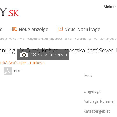
Melden 
fo
Neue Anzeige
Neue Nachfrage
>
>
bot) Košice
Wohnungen verkauf (angebot) Košice I
Wohnungen verkauf (angebot)
hnung, 64,5 m
,
Košice - mestská časť Sever
,
2
18 Fotos anzeigen
PDF
Preis
Eingefügt
Auftrags Nummer
Katastergebiet