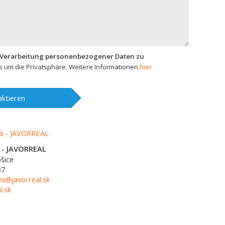
 Verarbeitung personenbezogener Daten zu
 um die Privatsphäre. Weitere Informationen
hier
ktieren
á - JAVORREAL
šice
37
va@javorreal.sk
l.sk