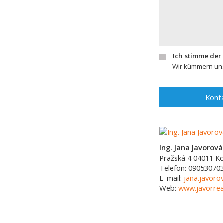
Ich stimme der
Wir kümmern uns
Konta
Ing. Jana Javorov
Pražská 4
04011
Ko
Telefon:
09053070
E-mail:
jana.javoro
Web:
www.javorrea