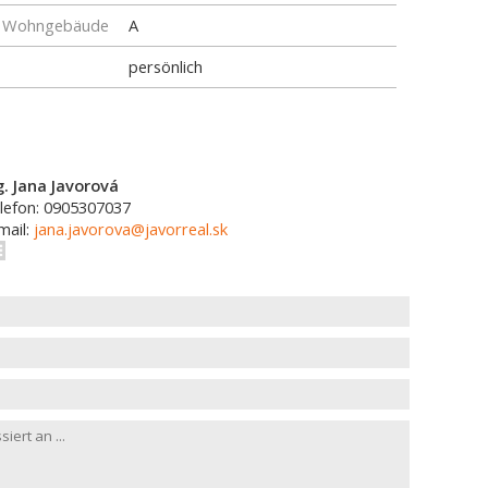
ür Wohngebäude
A
persönlich
g. Jana Javorová
lefon: 0905307037
mail:
jana.javorova@javorreal.sk