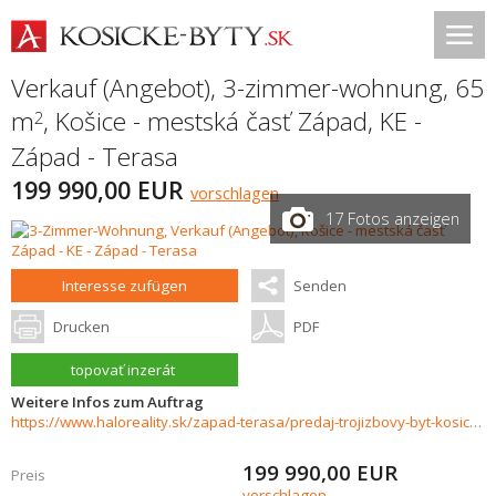
Verkauf (Angebot), 3-zimmer-wohnung, 65
m
,
Košice - mestská časť Západ
,
KE -
2
Západ - Terasa
199 990,00 EUR
vorschlagen
17 Fotos anzeigen
Interesse zufügen
Senden
Drucken
PDF
topovať inzerát
Weitere Infos zum Auftrag
https://www.haloreality.sk/zapad-terasa/predaj-trojizbovy-byt-kosice-zapad---terasa/72999
199 990,00
EUR
Preis
vorschlagen