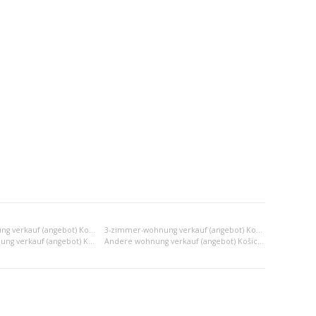
2-zimmer-wohnung verkauf (angebot) Košice I
3-zimmer-wohnung verkauf (angebot) Košice I
2x einraumwohnung verkauf (angebot) Košice I
Andere wohnung verkauf (angebot) Košice I