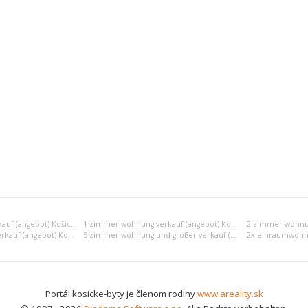
Einraumwohnung verkauf (angebot) Košice I
1-zimmer-wohnung verkauf (angebot) Košice I
4-zimmer-wohnung verkauf (angebot) Košice I
5-zimmer-wohnung und größer verkauf (angebot) Košice I
Portál kosicke-byty je členom rodiny
www.areality.sk