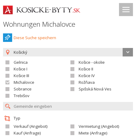
Wohnungen Michalovce
Diese Suche speichern
Košický
Gelnica
Košice - okolie
Košice I
Košice II
Košice III
Košice IV
Michalovce
Rožňava
Sobrance
Spišská Nová Ves
Trebišov
Typ
Verkauf (Angebot)
Vermietung (Angebot)
Kauf (Anfrage)
Miete (Anfrage)