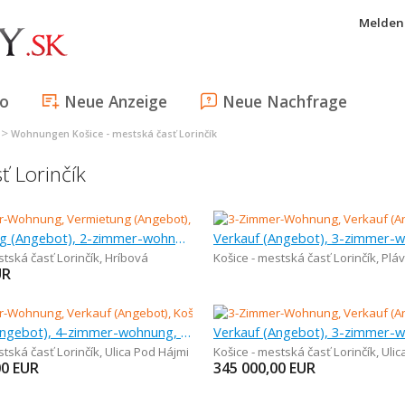
Melden 
fo
Neue Anzeige
Neue Nachfrage
>
Wohnungen Košice - mestská časť Lorinčík
 Lorinčík
Vermietung (Angebot), 2-zimmer-wohnung, 60 m
stská časť Lorinčík
,
Hríbová
Košice - mestská časť Lorinčík
,
Plá
UR
Verkauf (Angebot), 4-zimmer-wohnung, 92,46 m
stská časť Lorinčík
,
Ulica Pod Hájmi
Košice - mestská časť Lorinčík
,
Ulic
00
EUR
345 000,00
EUR