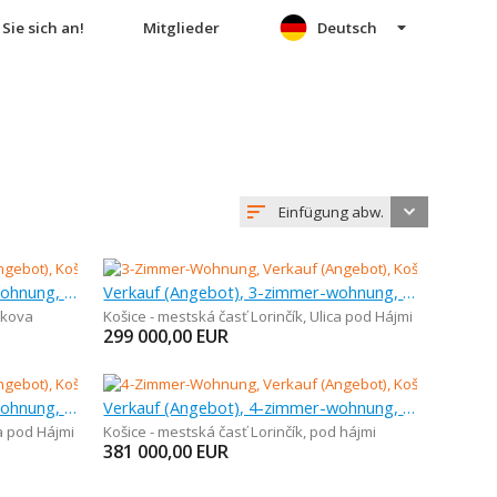
Sie sich an!
Mitglieder
Deutsch
Einfügung abw.
Verkauf (Angebot), 3-zimmer-wohnung, 66 m
Verkauf (Angebot), 3-zimmer-wohnung, 70,35 m
vkova
Košice - mestská časť Lorinčík
,
Ulica pod Hájmi
299 000,00
EUR
Verkauf (Angebot), 3-zimmer-wohnung, 89,39 m
Verkauf (Angebot), 4-zimmer-wohnung, 92,46 m
a pod Hájmi
Košice - mestská časť Lorinčík
,
pod hájmi
381 000,00
EUR