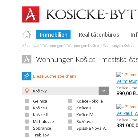
Immobilien
Realitätenbüros
In
>
>
>
AReality.sk
Wohnungen
Wohnungen Košice
Wohnungen Košice II
Wohnungen Košice - mestská časť
Diese Suche speichern
Košice - me
Košický
890,00
E
Gelnica
Košice - okolie
Košice I
Košice II
Košice III
Košice IV
Košice - me
Michalovce
Rožňava
381 000,
Sobrance
Spišská Nová Ves
Trebišov