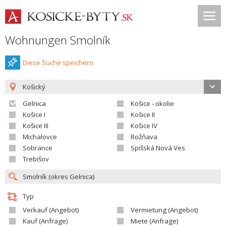
Wohnungen Smolník
Diese Suche speichern
Košický
Gelnica
Košice - okolie
Košice I
Košice II
Košice III
Košice IV
Michalovce
Rožňava
Sobrance
Spišská Nová Ves
Trebišov
Typ
Verkauf (Angebot)
Vermietung (Angebot)
Kauf (Anfrage)
Miete (Anfrage)