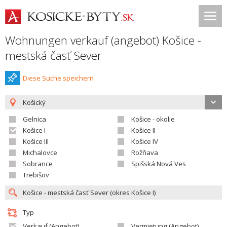
Wohnungen verkauf (angebot) Košice -
mestská časť Sever
Diese Suche speichern
Košický
Gelnica
Košice - okolie
Košice I
Košice II
Košice III
Košice IV
Michalovce
Rožňava
Sobrance
Spišská Nová Ves
Trebišov
Typ
Verkauf (Angebot)
Vermietung (Angebot)