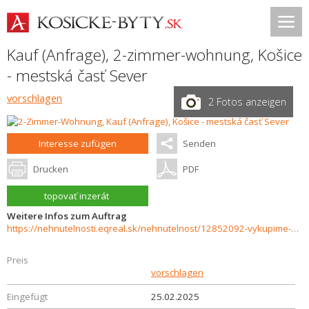
Kauf (Anfrage), 2-zimmer-wohnung,
Košice
- mestská časť Sever
vorschlagen
2 Fotos anzeigen
Interesse zufügen
Senden
Drucken
PDF
topovať inzerát
Weitere Infos zum Auftrag
https://nehnutelnosti.eqreal.sk/nehnutelnost/12852092-vykupime-vas-byt-v-kosiciach-a-okoli
Preis
vorschlagen
Eingefügt
25.02.2025