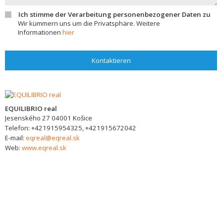
Ich stimme der Verarbeitung personenbezogener Daten zu
Wir kümmern uns um die Privatsphäre. Weitere
Informationen
hier
Kontaktieren
EQUILIBRIO real
Jesenského 27
04001
Košice
Telefon:
+421915954325, +421915672042
E-mail:
eqreal@eqreal.sk
Web:
www.eqreal.sk