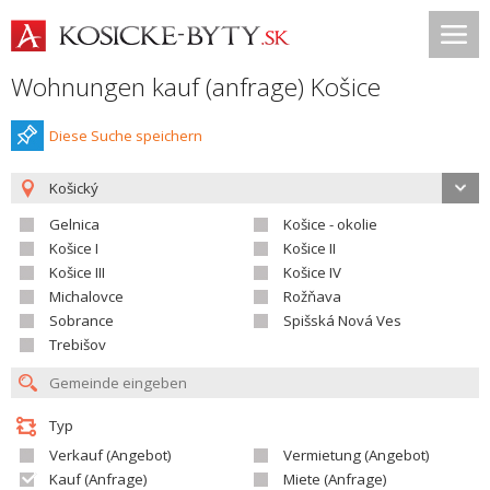
Wohnungen kauf (anfrage) Košice
Diese Suche speichern
Košický
Gelnica
Košice - okolie
Košice I
Košice II
Košice III
Košice IV
Michalovce
Rožňava
Sobrance
Spišská Nová Ves
Trebišov
Typ
Verkauf (Angebot)
Vermietung (Angebot)
Kauf (Anfrage)
Miete (Anfrage)