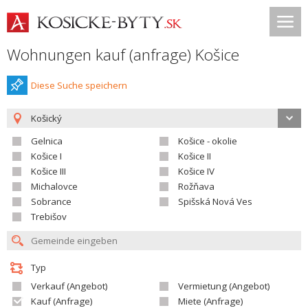
Wohnungen kauf (anfrage) Košice
Diese Suche speichern
Košický
Gelnica
Košice - okolie
Košice I
Košice II
Košice III
Košice IV
Michalovce
Rožňava
Sobrance
Spišská Nová Ves
Trebišov
Typ
Verkauf (Angebot)
Vermietung (Angebot)
Kauf (Anfrage)
Miete (Anfrage)